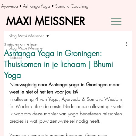
Ayurveda • Ashtanga Yoga • Somatic Coaching
MAXI MEISSNER
MAXI MEISSNER
Blog Maxi Meissner
3 minuten om te lezen
Blog Maxi Meissner
Ashtanga Yoga in Groningen:
Podcast
Thuiskomen in je lichaam | Bhumi
Yoga
Nieuwsgierig naar Ashtanga yoga in Groningen maar 
weet je niet of het iets voor jou is?
In aflevering 4 van Yoga, Ayurveda & Somatic Wisdom 
for Modern Life - de eerste Nederlandse aflevering - vertel 
ik waarom deze manier van yoga beoefenen misschien 
precies is wat jouw zenuwstelsel nodig heeft.
Yoga zou expansie moeten brengen. Geen extra 