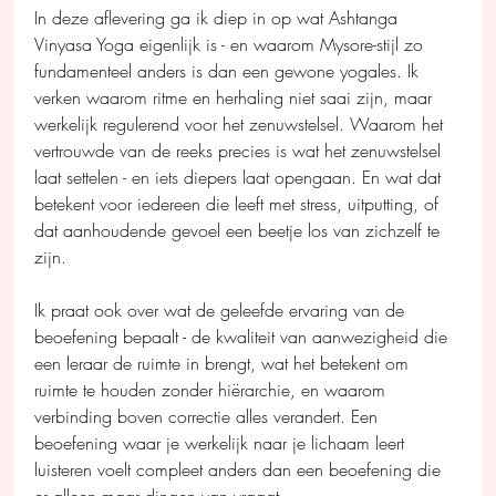
In deze aflevering ga ik diep in op wat Ashtanga 
Vinyasa Yoga eigenlijk is - en waarom Mysore-stijl zo 
fundamenteel anders is dan een gewone yogales. Ik 
verken waarom ritme en herhaling niet saai zijn, maar 
werkelijk regulerend voor het zenuwstelsel. Waarom het 
vertrouwde van de reeks precies is wat het zenuwstelsel 
laat settelen - en iets diepers laat opengaan. En wat dat 
betekent voor iedereen die leeft met stress, uitputting, of 
dat aanhoudende gevoel een beetje los van zichzelf te 
zijn.
Ik praat ook over wat de geleefde ervaring van de 
beoefening bepaalt - de kwaliteit van aanwezigheid die 
een leraar de ruimte in brengt, wat het betekent om 
ruimte te houden zonder hiërarchie, en waarom 
verbinding boven correctie alles verandert. Een 
beoefening waar je werkelijk naar je lichaam leert 
luisteren voelt compleet anders dan een beoefening die 
er alleen maar dingen van vraagt.