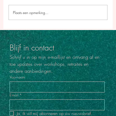
Plaats een opmerking...
Blijf in contact
Schrijf u in op mijn e-maillijst en ontvang af en 
toe updates over workshops, retraites en 
andere aanbiedingen.
Voornaam
E-mail
*
Ja, ik wil mij abonneren op uw nieuwsbrief.