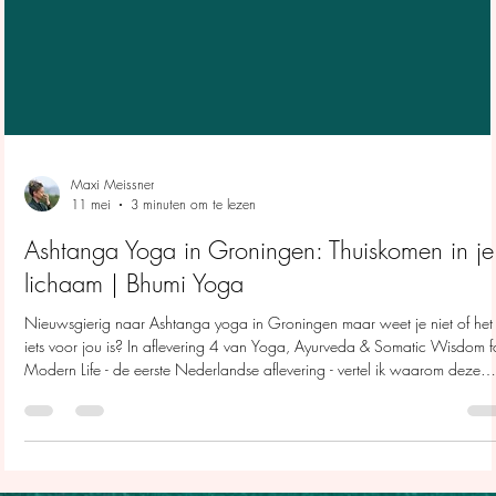
Maxi Meissner
11 mei
3 minuten om te lezen
Ashtanga Yoga in Groningen: Thuiskomen in je
lichaam | Bhumi Yoga
Nieuwsgierig naar Ashtanga yoga in Groningen maar weet je niet of het
iets voor jou is? In aflevering 4 van Yoga, Ayurveda & Somatic Wisdom f
Modern Life - de eerste Nederlandse aflevering - vertel ik waarom deze
manier van yoga beoefenen misschien precies is wat jouw zenuwstelsel
nodig heeft.