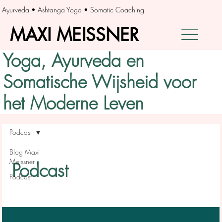
Ayurveda • Ashtanga Yoga • Somatic Coaching
MAXI MEISSNER
MAXI MEISSNER
Yoga, Ayurveda en
Somatische Wijsheid voor
het Moderne Leven
Podcast
Blog Maxi
Meissner
Podcast
Podcast