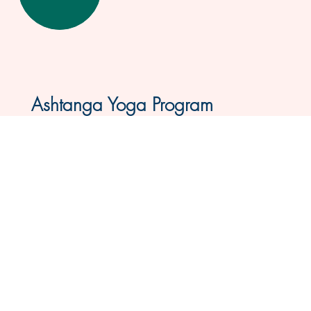
Ashtanga Yoga Program
In Groningen & Live Class Online
Dit Ashtanga Mysore Yoga-programma is
geschikt voor alle niveaus. Ook als
beginner voel je je hier zeker welkom. Het
programma is volledig op jou afgestemd -
je leert in je eigen tempo, met aandacht
voor je lichaam en ademhaling. Zes
ochtenden per week geopend.