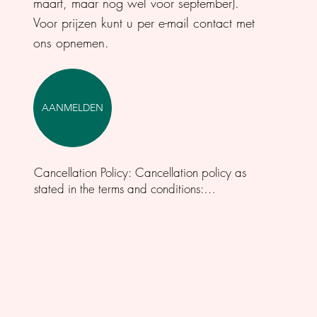
maart, maar nog wel voor september).
Voor prijzen kunt u per e-mail contact met
ons opnemen.
AANMELDEN
Cancellation Policy: Cancellation policy as 
stated in the terms and conditions:

A participation in a retreat  may be canceled 
only in writing. Cancellations can be done by 
sending an email to: info@bhumiyoga.nl

The conditions for canceling a retreat are:
